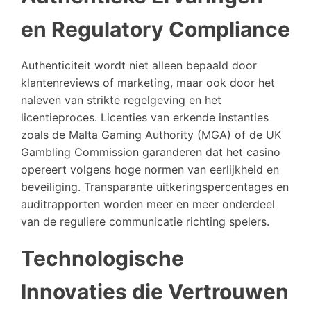
en Regulatory Compliance
Authenticiteit wordt niet alleen bepaald door
klantenreviews of marketing, maar ook door het
naleven van strikte regelgeving en het
licentieproces. Licenties van erkende instanties
zoals de Malta Gaming Authority (MGA) of de UK
Gambling Commission garanderen dat het casino
opereert volgens hoge normen van eerlijkheid en
beveiliging. Transparante uitkeringspercentages en
auditrapporten worden meer en meer onderdeel
van de reguliere communicatie richting spelers.
Technologische
Innovaties die Vertrouwen