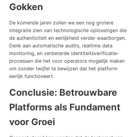
Gokken
De komende jaren zullen we een nog grotere
integratie zien van technologische oplossingen die
de authenticiteit en eerlijkheid verder waarborgen.
Denk aan automatische audits, realtime data
monitoring, en verbeterde identiteitsverificatie-
processen die het voor operators mogelijk maken
om zonder twijfel te bewijzen dat het platform
eerlijk functioneert.
Conclusie: Betrouwbare
Platforms als Fundament
voor Groei