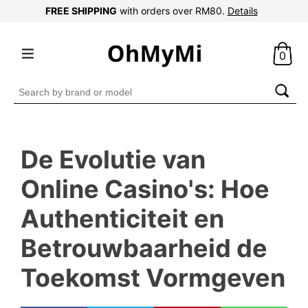
FREE SHIPPING
with orders over RM80.
Details
0
Search
for:
De Evolutie van
Online Casino's: Hoe
Authenticiteit en
Betrouwbaarheid de
Toekomst Vormgeven