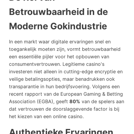
Betrouwbaarheid in de
Moderne Gokindustrie
In een markt waar digitale ervaringen snel en
toegankelijk moeten zijn, vormt betrouwbaarheid
een essentiële pijler voor het opbouwen van
consumentvertrouwen. Legitieme casino's
investeren niet alleen in cutting-edge encryptie en
veilige betalingsopties, maar benadrukken ook
transparantie in hun bedrijfsvoering. Volgens een
recent rapport van de European Gaming & Betting
Association (EGBA), geeft
80%
van de spelers aan
dat vertrouwen de doorslaggevende factor is bij
het kiezen van een online casino.
Authentieke Ervaringen