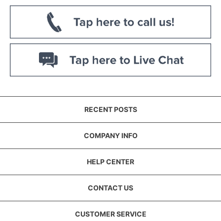
RECENT POSTS
COMPANY INFO
HELP CENTER
CONTACT US
CUSTOMER SERVICE