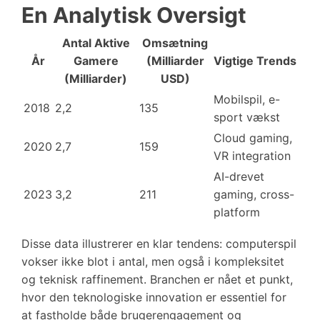
En Analytisk Oversigt
Antal Aktive
Omsætning
År
Gamere
(Milliarder
Vigtige Trends
(Milliarder)
USD)
Mobilspil, e-
2018
2,2
135
sport vækst
Cloud gaming,
2020
2,7
159
VR integration
AI-drevet
2023
3,2
211
gaming, cross-
platform
Disse data illustrerer en klar tendens: computerspil
vokser ikke blot i antal, men også i kompleksitet
og teknisk raffinement. Branchen er nået et punkt,
hvor den teknologiske innovation er essentiel for
at fastholde både brugerengagement og