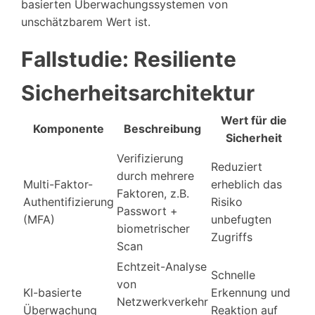
basierten Überwachungssystemen von
unschätzbarem Wert ist.
Fallstudie: Resiliente
Sicherheitsarchitektur
Wert für die
Komponente
Beschreibung
Sicherheit
Verifizierung
Reduziert
durch mehrere
Multi-Faktor-
erheblich das
Faktoren, z.B.
Authentifizierung
Risiko
Passwort +
(MFA)
unbefugten
biometrischer
Zugriffs
Scan
Echtzeit-Analyse
Schnelle
von
KI-basierte
Erkennung und
Netzwerkverkehr
Überwachung
Reaktion auf