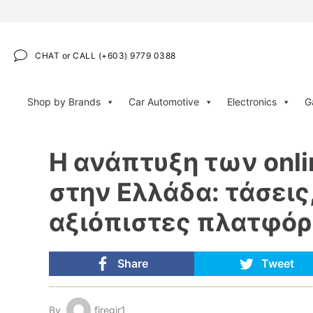
CHAT or CALL (+603) 9779 0388
Shop by Brands
Car Automotive
Electronics
G
Η ανάπτυξη των onl
στην Ελλάδα: τάσεις
αξιόπιστες πλατφό
Share
Tweet
By
firegir1