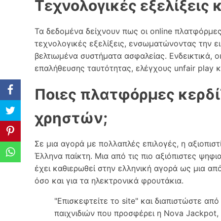
Τεχνολογικές εξελίξεις 
Τα δεδομένα δείχνουν πως οι online πλατφόρμε
τεχνολογικές εξελίξεις, ενσωματώνοντας την ει
βελτιωμένα συστήματα ασφαλείας. Ενδεικτικά, 
επαλήθευσης ταυτότητας, ελέγχους unfair play 
Ποιες πλατφόρμες κερδί
χρηστών;
Σε μια αγορά με πολλαπλές επιλογές, η αξιοπιστ
Έλληνα παίκτη. Μια από τις πιο αξιόπιστες ψηφ
έχει καθιερωθεί στην ελληνική αγορά ως μια από
όσο και για τα ηλεκτρονικά φρουτάκια.
"Επισκεφτείτε το site" και διαπιστώστε από
παιχνιδιών που προσφέρει η Nova Jackpot, 