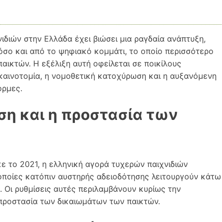
ιδιών στην Ελλάδα έχει βιώσει μια ραγδαία ανάπτυξη,
όσο και από το ψηφιακό κομμάτι, το οποίο περισσότερο
αικτών. Η εξέλιξη αυτή οφείλεται σε ποικίλους
καινοτομία, η νομοθετική κατοχύρωση και η αυξανόμενη
όρμες.
η και η προστασία των
ε το 2021, η ελληνική αγορά τυχερών παιχνιδιών
ι οποίες κατόπιν αυστηρής αδειοδότησης λειτουργούν κάτω
 Οι ρυθμίσεις αυτές περιλαμβάνουν κυρίως την
προστασία των δικαιωμάτων των παικτών.