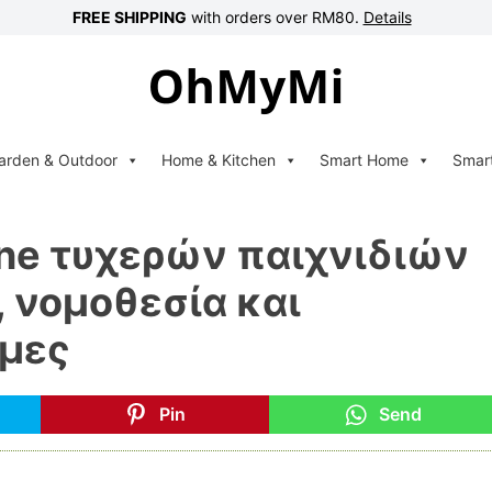
FREE SHIPPING
with orders over RM80.
Details
arden & Outdoor
Home & Kitchen
Smart Home
Smar
ine τυχερών παιχνιδιών
, νομοθεσία και
ρμες
Pin
Send