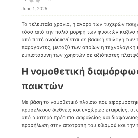
June 1, 2025
Τα τελευταία χρόνια, η αγορά των τυχερών παιχν
τόσο από την παλιά μορφή των φυσικών καζίνο 
από ποτέ αναδεικνύεται σε βασική επιλογή των π
παράγοντες, μεταξύ των οποίων η τεχνολογική 
εμπιστοσύνη των χρηστών σε αξιόπιστες πλατφ
Η νομοθετική διαμόρφωσ
παικτών
Με βάση το νομοθετικό πλαίσιο που εφαρμόστηκ
προσέλκυσε διεθνείς και εγχώριες εταιρείες, ο
από αυστηρά πρότυπα ασφαλείας και διαφάνειας.
προσήλωση στην αποτροπή του εθισμού και την 