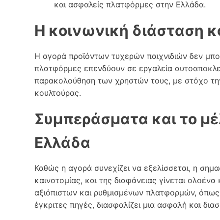
και ασφαλείς πλατφόρμες στην Ελλάδα.
Η κοινωνική διάσταση κ
Η αγορά προϊόντων τυχερών παιχνιδιών δεν μπορ
πλατφόρμες επενδύουν σε εργαλεία αυτοαποκλει
παρακολούθηση των χρηστών τους, με στόχο τη
κουλτούρας.
Συμπεράσματα και το μέλ
Ελλάδα
Καθώς η αγορά συνεχίζει να εξελίσσεται, η σημ
καινοτομίας, και της διαφάνειας γίνεται ολοένα κα
αξιόπιστων και ρυθμισμένων πλατφορμών, όπως α
έγκριτες πηγές, διασφαλίζει μια ασφαλή και διασ