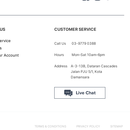
US
CUSTOMER SERVICE
ervice
Call Us
03-9779 0388
s
Hours
Mon–Sat 10am–6pm
r Account
Address
A-3-13B, Dataran Cascades
Jalan PJU 5/1, Kota
Damansara
TERMS & CONDITIONS
PRIVACY POLICY
SITEMAP