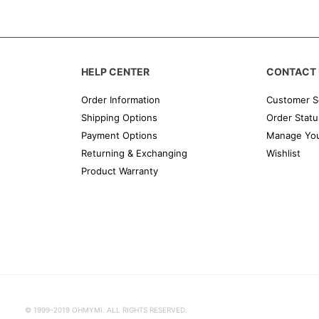
HELP CENTER
CONTACT 
Order Information
Customer S
Shipping Options
Order Statu
Payment Options
Manage You
Returning & Exchanging
Wishlist
Product Warranty
© 1999-2019 OHMYMI. ALL RIGHTS RESERVED.