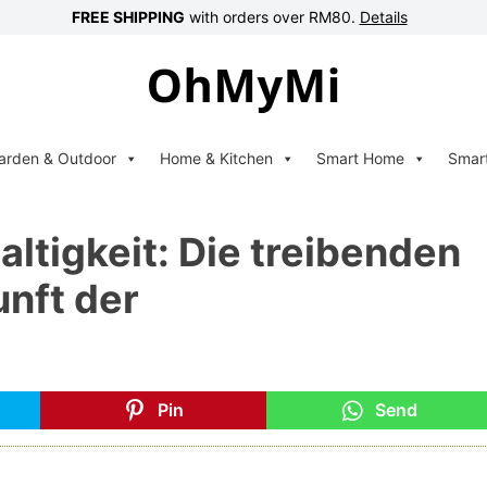
FREE SHIPPING
with orders over RM80.
Details
arden & Outdoor
Home & Kitchen
Smart Home
Smar
ltigkeit: Die treibenden
unft der
Pin
Send