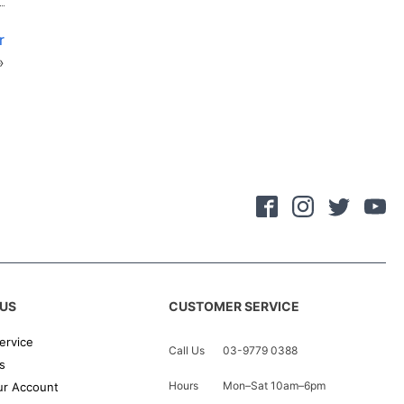
r
»
US
CUSTOMER SERVICE
ervice
Call Us
03-9779 0388
s
Hours
Mon–Sat 10am–6pm
r Account