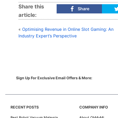
Share this
Share
article:
«
Optimising Revenue in Online Slot Gaming: An
Industry Expert’s Perspective
Sign Up For Exclusive Email Offers & More:
RECENT POSTS
COMPANY INFO
Best Robot Vacuum Malaysia
About OhMyMi