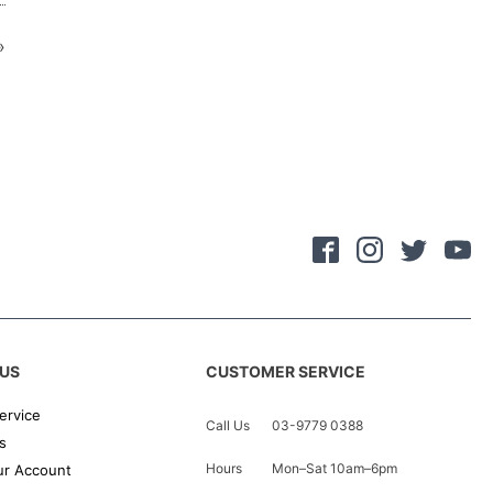
»
US
CUSTOMER SERVICE
ervice
Call Us
03-9779 0388
s
Hours
Mon–Sat 10am–6pm
r Account