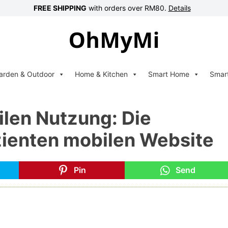
FREE SHIPPING
with orders over RM80.
Details
arden & Outdoor
Home & Kitchen
Smart Home
Smar
len Nutzung: Die
zienten mobilen Website
Pin
Send