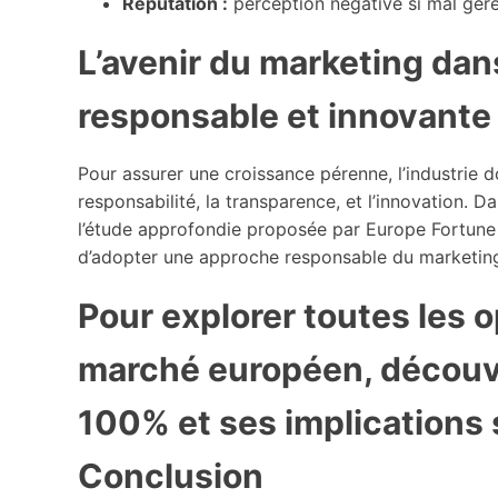
Réputation :
perception négative si mal gér
L’avenir du marketing dans
responsable et innovante
Pour assurer une croissance pérenne, l’industrie do
responsabilité, la transparence, et l’innovation. 
l’étude approfondie proposée par Europe Fortune E
d’adopter une approche responsable du marketin
Pour explorer toutes les o
marché européen, découv
100% et ses implications 
Conclusion