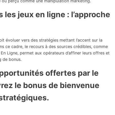
é ou perçu comme une manipulation marketing.
 les jeux en ligne : l’approche
it évoluer vers des stratégies mettant l’accent sur la
Dans ce cadre, le recours à des sources crédibles, comme
n Ligne, permet aux opérateurs d’affiner leurs offres et
g de bonus.
pportunités offertes par le
rez le bonus de bienvenue
stratégiques.