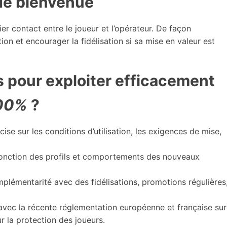
 de bienvenue
r contact entre le joueur et l’opérateur. De façon
ption et encourager la fidélisation si sa mise en valeur est
rs pour exploiter efficacement
100%
?
e sur les conditions d’utilisation, les exigences de mise,
fonction des profils et comportements des nouveaux
plémentarité avec des fidélisations, promotions régulières
vec la récente réglementation européenne et française sur
ur la protection des joueurs.