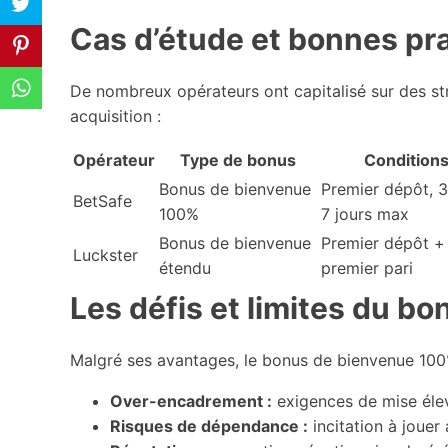
Cas d’étude et bonnes pr
De nombreux opérateurs ont capitalisé sur des st
acquisition :
Opérateur
Type de bonus
Conditions
Bonus de bienvenue
Premier dépôt, 3
BetSafe
100%
7 jours max
Bonus de bienvenue
Premier dépôt +
Luckster
étendu
premier pari
Les défis et limites du b
Malgré ses avantages, le bonus de bienvenue 10
Over-encadrement :
exigences de mise élev
Risques de dépendance :
incitation à jouer