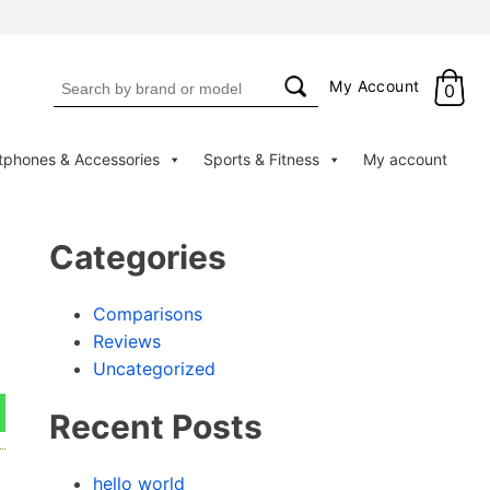
Search
My Account
0
for:
tphones & Accessories
Sports & Fitness
My account
Categories
Comparisons
Reviews
Uncategorized
Recent Posts
hello world