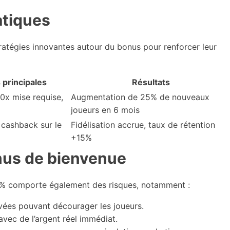
atiques
ratégies innovantes autour du bonus pour renforcer leur
 principales
Résultats
0x mise requise,
Augmentation de 25% de nouveaux
joueurs en 6 mois
 cashback sur le
Fidélisation accrue, taux de rétention
+15%
onus de bienvenue
0% comporte également des risques, notamment :
ées pouvant décourager les joueurs.
 avec de l’argent réel immédiat.