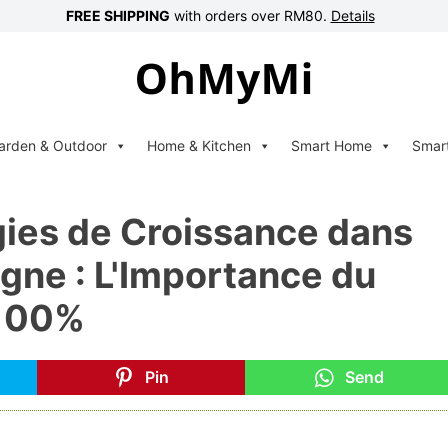
FREE SHIPPING
with orders over RM80.
Details
arden & Outdoor
Home & Kitchen
Smart Home
Smar
gies de Croissance dans
gne : L'Importance du
 100%
Pin
Send