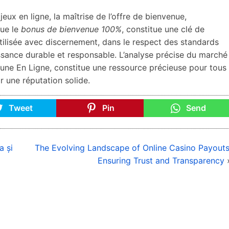
eux en ligne, la maîtrise de l’offre de bienvenue,
que le
bonus de bienvenue 100%
, constitue une clé de
utilisée avec discernement, dans le respect des standards
ssance durable et responsable. L’analyse précise du marché
ne En Ligne, constitue une ressource précieuse pour tous
ir une réputation solide.
Tweet
Pin
Send
a și
The Evolving Landscape of Online Casino Payouts
Ensuring Trust and Transparency