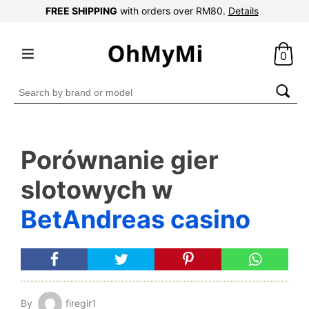
FREE SHIPPING
with orders over RM80.
Details
0
Search
for:
Porównanie gier
slotowych w
BetAndreas casino
By
firegir1