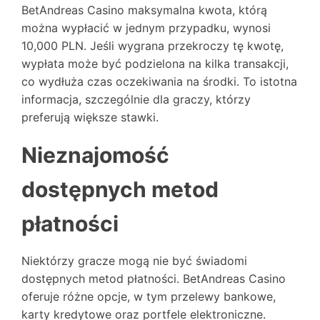
BetAndreas Casino maksymalna kwota, którą
można wypłacić w jednym przypadku, wynosi
10,000 PLN. Jeśli wygrana przekroczy tę kwotę,
wypłata może być podzielona na kilka transakcji,
co wydłuża czas oczekiwania na środki. To istotna
informacja, szczególnie dla graczy, którzy
preferują większe stawki.
Nieznajomość
dostępnych metod
płatności
Niektórzy gracze mogą nie być świadomi
dostępnych metod płatności. BetAndreas Casino
oferuje różne opcje, w tym przelewy bankowe,
karty kredytowe oraz portfele elektroniczne.