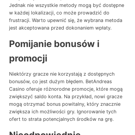
Jednak nie wszystkie metody mogą być dostępne
w każdej lokalizacji, co może prowadzić do
frustracji. Warto upewnić się, że wybrana metoda
jest akceptowana przed dokonaniem wpłaty.
Pomijanie bonusów i
promocji
Niektórzy gracze nie korzystają z dostępnych
bonusów, co jest dużym błędem. BetAndreas
Casino oferuje różnorodne promocje, które mogą
zwiększyć saldo konta. Na przykład, nowi gracze
mogą otrzymać bonus powitalny, który znacznie
zwiększa ich możliwości gry. Ignorowanie tych
ofert to strata potencjalnych środków na grę.
Nieodpowiednie