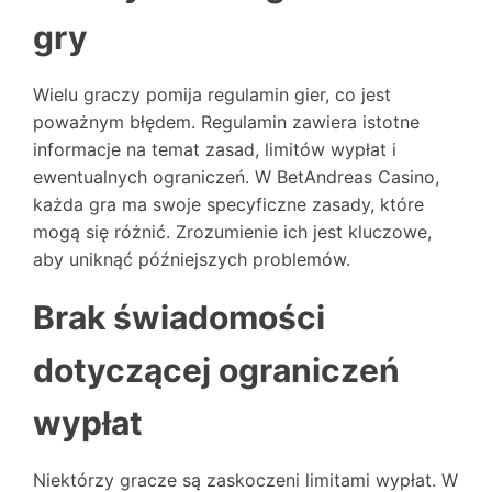
gry
Wielu graczy pomija regulamin gier, co jest
poważnym błędem. Regulamin zawiera istotne
informacje na temat zasad, limitów wypłat i
ewentualnych ograniczeń. W BetAndreas Casino,
każda gra ma swoje specyficzne zasady, które
mogą się różnić. Zrozumienie ich jest kluczowe,
aby uniknąć późniejszych problemów.
Brak świadomości
dotyczącej ograniczeń
wypłat
Niektórzy gracze są zaskoczeni limitami wypłat. W