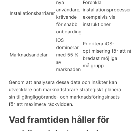
nya
Förenkla
användare,
installationsprocessen
Installationsbarriärer
krävande
exempelvis via
för snabb
instruktioner
onboarding
iOS
Prioritera iOS-
dominerar
optimisering för att n
Marknadsandelar
med 55 %
bredast möjliga
av
målgrupp
marknaden
Genom att analysera dessa data och insikter kan
utvecklare och marknadsförare strategiskt planera
sin tillgängliggörande- och marknadsföringsinsats
för att maximera räckvidden.
Vad framtiden håller för