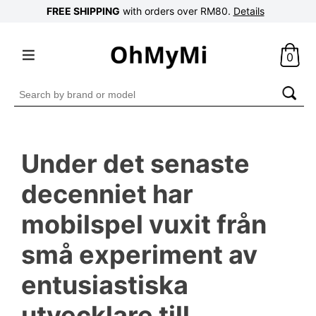
FREE SHIPPING
with orders over RM80.
Details
0
Search
for:
Under det senaste
decenniet har
mobilspel vuxit från
små experiment av
entusiastiska
utvecklare till