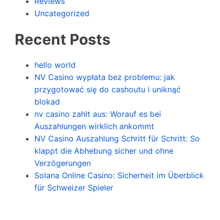
Reviews
Uncategorized
Recent Posts
hello world
NV Casino wypłata bez problemu: jak
przygotować się do cashoutu i uniknąć
blokad
nv casino zahlt aus: Worauf es bei
Auszahlungen wirklich ankommt
NV Casino Auszahlung Schritt für Schritt: So
klappt die Abhebung sicher und ohne
Verzögerungen
Solana Online Casino: Sicherheit im Überblick
für Schweizer Spieler