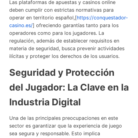
Las plataformas de apuestas y casinos online
deben cumplir con estrictas normativas para
operar en territorio español,[
https://conquestador-
casino.es/
] ofreciendo garantías tanto para los
operadores como para los jugadores. La
regulación, además de establecer requisitos en
materia de seguridad, busca prevenir actividades
ilícitas y proteger los derechos de los usuarios.
Seguridad y Protección
del Jugador: La Clave en la
Industria Digital
Una de las principales preocupaciones en este
sector es garantizar que la experiencia de juego
sea segura y responsable. Esto implica