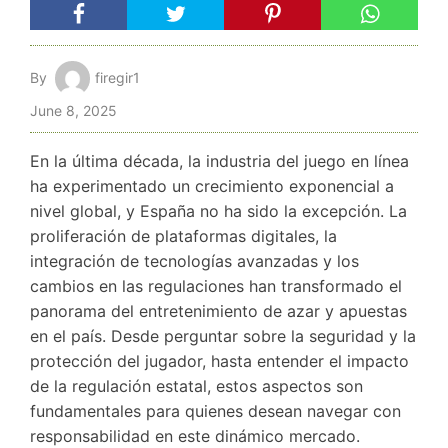
By
firegir1
June 8, 2025
En la última década, la industria del juego en línea
ha experimentado un crecimiento exponencial a
nivel global, y España no ha sido la excepción. La
proliferación de plataformas digitales, la
integración de tecnologías avanzadas y los
cambios en las regulaciones han transformado el
panorama del entretenimiento de azar y apuestas
en el país. Desde perguntar sobre la seguridad y la
protección del jugador, hasta entender el impacto
de la regulación estatal, estos aspectos son
fundamentales para quienes desean navegar con
responsabilidad en este dinámico mercado.