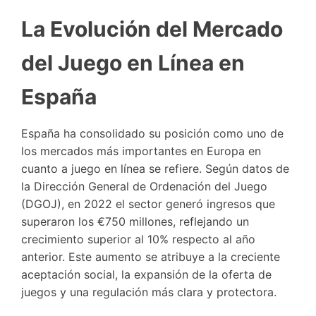
La Evolución del Mercado
del Juego en Línea en
España
España ha consolidado su posición como uno de
los mercados más importantes en Europa en
cuanto a juego en línea se refiere. Según datos de
la Dirección General de Ordenación del Juego
(DGOJ), en 2022 el sector generó ingresos que
superaron los
€750 millones
, reflejando un
crecimiento superior al 10% respecto al año
anterior. Este aumento se atribuye a la creciente
aceptación social, la expansión de la oferta de
juegos y una regulación más clara y protectora.