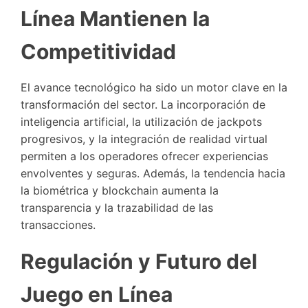
Línea Mantienen la
Competitividad
El avance tecnológico ha sido un motor clave en la
transformación del sector. La incorporación de
inteligencia artificial, la utilización de jackpots
progresivos, y la integración de realidad virtual
permiten a los operadores ofrecer experiencias
envolventes y seguras. Además, la tendencia hacia
la biométrica y blockchain aumenta la
transparencia y la trazabilidad de las
transacciones.
Regulación y Futuro del
Juego en Línea