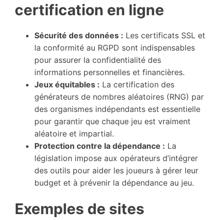
certification en ligne
Sécurité des données :
Les certificats SSL et
la conformité au RGPD sont indispensables
pour assurer la confidentialité des
informations personnelles et financières.
Jeux équitables :
La certification des
générateurs de nombres aléatoires (RNG) par
des organismes indépendants est essentielle
pour garantir que chaque jeu est vraiment
aléatoire et impartial.
Protection contre la dépendance :
La
législation impose aux opérateurs d’intégrer
des outils pour aider les joueurs à gérer leur
budget et à prévenir la dépendance au jeu.
Exemples de sites