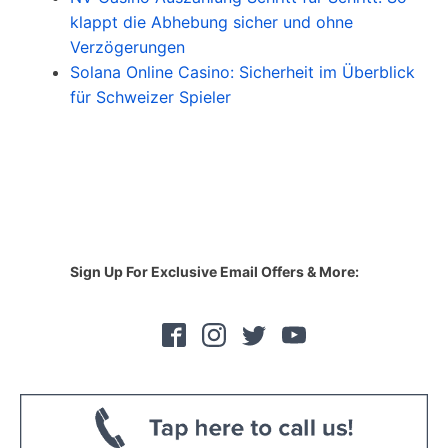
klappt die Abhebung sicher und ohne
Verzögerungen
Solana Online Casino: Sicherheit im Überblick
für Schweizer Spieler
Sign Up For Exclusive Email Offers & More: