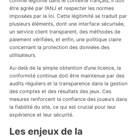
comme légitime dans le contexte français, il doit
être agréé par l’ANJ et respecter les normes
imposées par la loi. Cette légitimité se traduit par
plusieurs éléments, dont une interface sécurisée,
un service client transparent, des méthodes de
paiement vérifiées, et enfin, une politique claire
concernant la protection des données des
utilisateurs.
Au-delà de la simple obtention d’une licence, la
conformité continue doit être maintenue par des
audits réguliers et la transparence dans la gestion
des comptes et des résultats des jeux. Ces
mesures renforcent la confiance des joueurs dans
la fiabilité du site, ce qui est crucial pour leur
expérience et leur sécurité.
Les enjeux de la