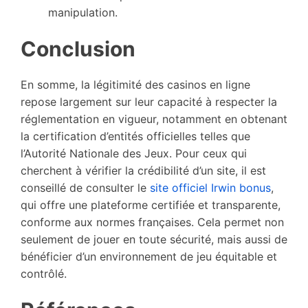
manipulation.
Conclusion
En somme, la légitimité des casinos en ligne
repose largement sur leur capacité à respecter la
réglementation en vigueur, notamment en obtenant
la certification d’entités officielles telles que
l’Autorité Nationale des Jeux. Pour ceux qui
cherchent à vérifier la crédibilité d’un site, il est
conseillé de consulter le
site officiel Irwin bonus
,
qui offre une plateforme certifiée et transparente,
conforme aux normes françaises. Cela permet non
seulement de jouer en toute sécurité, mais aussi de
bénéficier d’un environnement de jeu équitable et
contrôlé.