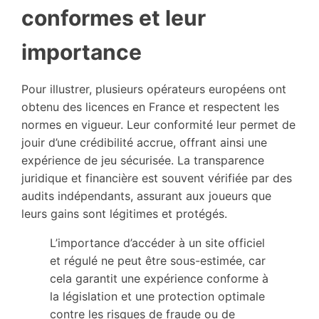
conformes et leur
importance
Pour illustrer, plusieurs opérateurs européens ont
obtenu des licences en France et respectent les
normes en vigueur. Leur conformité leur permet de
jouir d’une crédibilité accrue, offrant ainsi une
expérience de jeu sécurisée. La transparence
juridique et financière est souvent vérifiée par des
audits indépendants, assurant aux joueurs que
leurs gains sont légitimes et protégés.
L’importance d’accéder à un site officiel
et régulé ne peut être sous-estimée, car
cela garantit une expérience conforme à
la législation et une protection optimale
contre les risques de fraude ou de