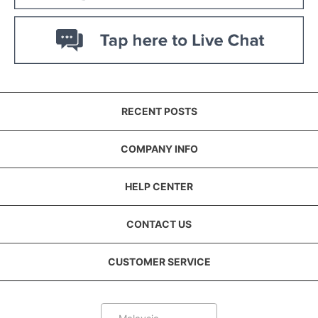
RECENT POSTS
COMPANY INFO
HELP CENTER
CONTACT US
CUSTOMER SERVICE