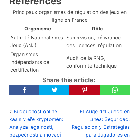
Références
Principaux organismes de régulation des jeux en
ligne en France
Organisme
Rôle
Autorité Nationale des
Supervision, délivrance
Jeux (ANJ)
des licences, régulation
Organismes
Audit de la RNG,
indépendants de
conformité technique
certification
Share this article:
«
Budoucnost online
El Auge del Juego en
kasin v éře kryptoměn:
Línea: Seguridad,
Analýza legálnosti,
Regulación y Estrategias
bezpečnosti a inovací
para Jugadores en