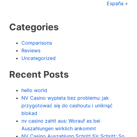
España
»
Categories
Comparisons
Reviews
Uncategorized
Recent Posts
hello world
NV Casino wypłata bez problemu: jak
przygotować się do cashoutu i uniknąć
blokad
nv casino zahlt aus: Worauf es bei
Auszahlungen wirklich ankommt
NV Casino Auszahlung Schritt für Schritt: So