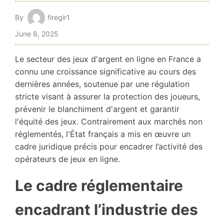
By
firegir1
June 8, 2025
Le secteur des jeux d'argent en ligne en France a
connu une croissance significative au cours des
dernières années, soutenue par une régulation
stricte visant à assurer la protection des joueurs,
prévenir le blanchiment d'argent et garantir
l'équité des jeux. Contrairement aux marchés non
réglementés, l'État français a mis en œuvre un
cadre juridique précis pour encadrer l’activité des
opérateurs de jeux en ligne.
Le cadre réglementaire
encadrant l’industrie des